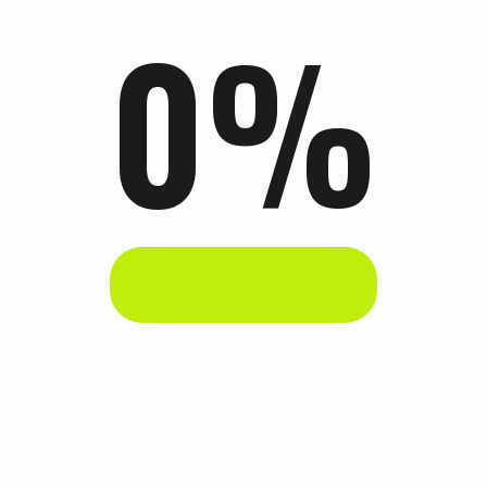
0
%
nterdum nibh cursus et. Pellentesque et molestie lectus. Proin
urna ipsum, a tincidunt massa finibus et. Donec faucibus massa
mentum. Vivamus sollicitudin lectus non enim semper
dimentum dapibus
preciation Night 2023
nterdum nibh cursus et. Pellentesque et molestie lectus. Proin
urna ipsum, a tincidunt massa finibus et. Donec faucibus massa
mentum. Vivamus sollicitudin lectus non enim semper
dimentum dapibus